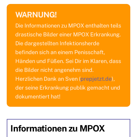
WARNUNG!
Die Informationen zu MPOX enthalten teils
drastische Bilder einer MPOX Erkrankung.
Die dargestellten Infektionsherde
befinden sich an einem Penisschaft,
Händen und Füßen. Sei Dir im Klaren, dass
die Bilder nicht angenehm sind.
Herzlichen Dank an Sven (
prepjetzt.de
),
der seine Erkrankung publik gemacht und
dokumentiert hat!
Informationen zu MPOX