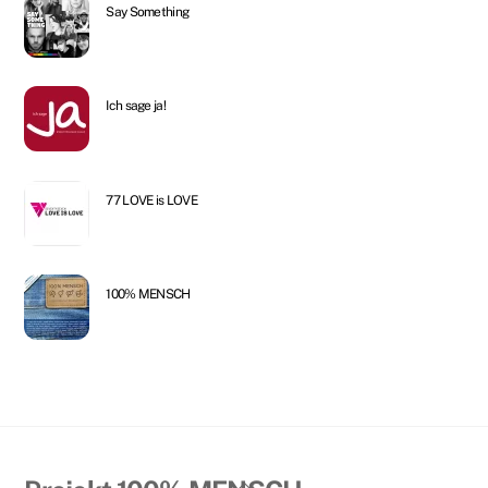
Say Something
Ich sage ja!
77 LOVE is LOVE
100% MENSCH
Back