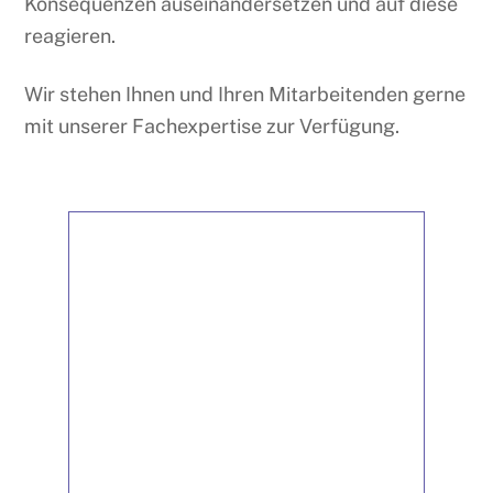
Konsequenzen auseinandersetzen und auf diese
reagieren.
Wir stehen Ihnen und Ihren Mitarbeitenden gerne
mit unserer Fachexpertise zur Verfügung.
Gewinnbringender
Lernraum
„Niederschwellig, praxisbezogen und
authentisch sind die
Antidiskriminierungstrainings ein
gewinnbringender Lernraum für das
ganze Team. Inhaltlich und fachlich