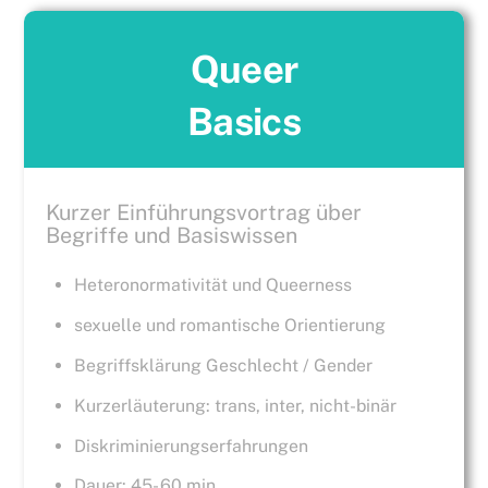
Queer
Basics
Kurzer Einführungsvortrag über
Begriffe und Basiswissen
Heteronormativität und Queerness
sexuelle und romantische Orientierung
Begriffsklärung Geschlecht / Gender
Kurzerläuterung: trans, inter, nicht-binär
Diskriminierungserfahrungen
Dauer: 45- 60 min