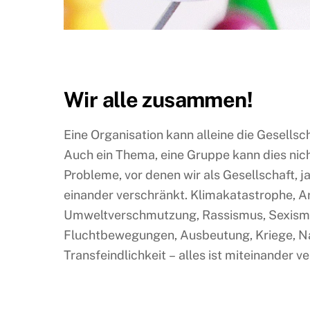
Wir alle zusammen!
Eine Organisation kann alleine die Gesellsc
gelöst werden, wenn diese Abhängigkeitem er
Auch ein Thema, eine Gruppe kann dies nich
Probleme, vor denen wir als Gesellschaft, ja
einander verschränkt. Klimakatastrophe, A
Umweltverschmutzung, Rassismus, Sexismu
Fluchtbewegungen, Ausbeutung, Kriege, Na
Transfeindlichkeit – alles ist miteinander 