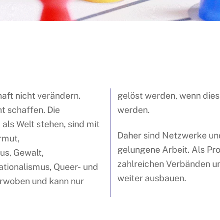
haft nicht verändern.
kannt und mitgedacht
t schaffen. Die
werden.
 als Welt stehen, sind mit
Daher sind Netzwerke und
rmut,
gelungene Arbeit. Als Pr
s, Gewalt,
zahlreichen Verbänden u
tionalismus, Queer- und
weiter ausbauen.
verwoben und kann nur