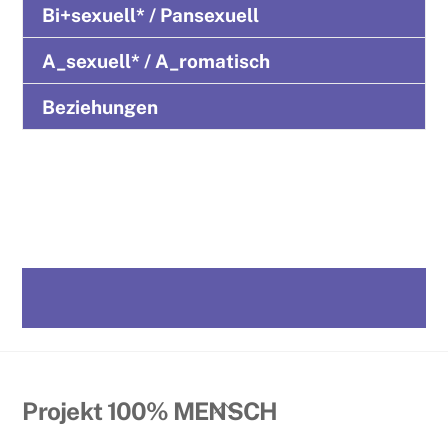
Bi+sexuell* / Pansexuell
A_sexuell* / A_romatisch
Beziehungen
Back
Projekt 100% MENSCH
To