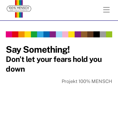
Skip
Me
to
content
Say Something!
Don’t let your fears hold you
down
Projekt 100% MENSCH