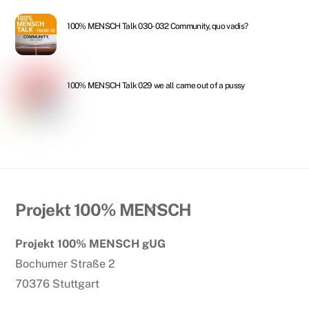
100% MENSCH Talk 030-032 Community, quo vadis?
100% MENSCH Talk 029 we all came out of a pussy
Back
Projekt 100% MENSCH
To
Projekt 100% MENSCH gUG
Top
Bochumer Straße 2
70376 Stuttgart