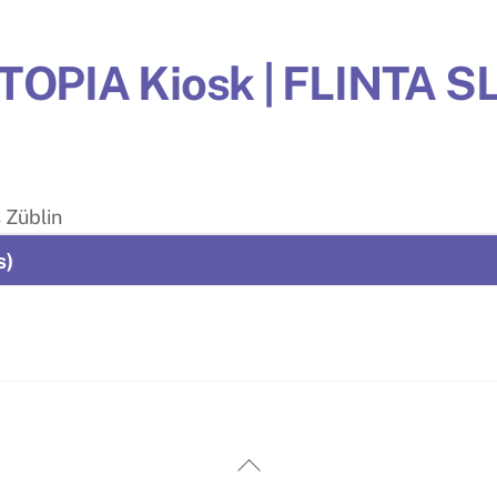
TOPIA Kiosk | FLINTA S
 Züblin
s)
Back
To