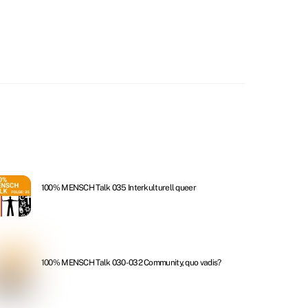
100% MENSCH Talk 035 Interkulturell queer
100% MENSCH Talk 030-032 Community, quo vadis?