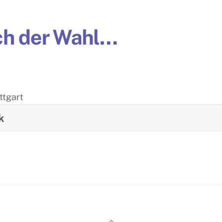
ch der Wahl…
ttgart
k
Back