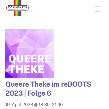
Skip
Me
to
content
Queere Theke im reBOOTS
2023 | Folge 6
19. April 2023
@
18:30
-
21:00