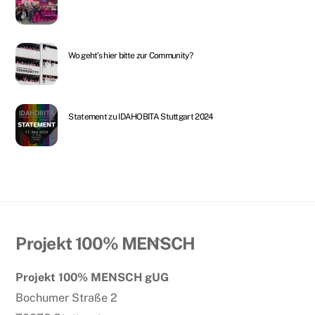
Wo geht’s hier bitte zur Community?
Statement zu IDAHOBITA Stuttgart 2024
Back
Projekt 100% MENSCH
To
Projekt 100% MENSCH gUG
Top
Bochumer Straße 2